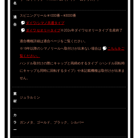
名
スピニングリール #1000番～#3000番
適
ダイワ/シマノ共通タイプ
合
ダイワ セオリータイプ
※2024年ダイワセオリータイプ 生産終了
適合機種詳細は適合ページをご覧ください。
※19年以降のシマノリールへ取付けが出来ない場合は
こちらをご
覧ください。
ハンドル取付けの際にキャップと両締めするタイプ（ハンドル回転時
にキャップも同時に回転するタイプ）や未記載機種は取付けが出来ま
せん。
素
ジュラルミン
材
カ
ラ
ガンメタ、ゴールド、ブラック、シルバー
ー