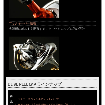
フックキーパー機能
先端部にボルトを配置することでさらにキズに強い設計
DLIVE REEL CAP ラインナップ
商
ドライブ スペシャルビレットパーツ
品
リールキャップ「i-ARM Plus（アイアームプラス）」