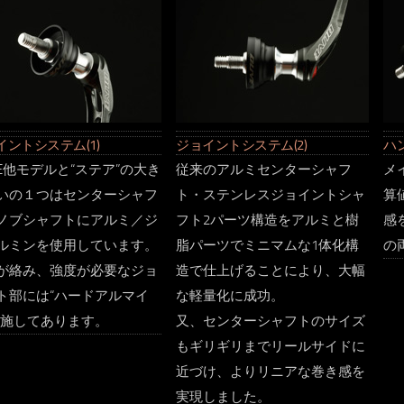
イントシステム(1)
ジョイントシステム(2)
ハ
IVE他モデルと“ステア”の大き
従来のアルミセンターシャフ
メ
いの１つはセンターシャフ
ト・ステンレスジョイントシャ
算
ノブシャフトにアルミ／ジ
フト2パーツ構造をアルミと樹
感
ルミンを使用しています。
脂パーツでミニマムな1体化構
の
が絡み、強度が必要なジョ
造で仕上げることにより、大幅
ト部には“ハードアルマイ
な軽量化に成功。
を施してあります。
又、センターシャフトのサイズ
もギリギリまでリールサイドに
近づけ、よりリニアな巻き感を
実現しました。