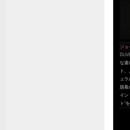
ジョ
DL
な違
ト、
ュラ
脱着
イン
ト”