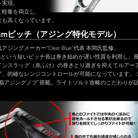
を実現。
と軽量を両立し、
性も高くなっています。
3mmピッチ（アジング特化モデル）
アジングメーカー”Clear Blue”代表 本岡氏監修。
mmという短いピッチ長は巻き始めが遅い性質を利用し、
インスラッグ（糸ふけ）の巻きとり過ぎを抑えてルアー
ず、的確なレンジコントロールが可能になっています。 3
樹脂アジングノブ”搭載。ライトソルト攻略のこだわりが