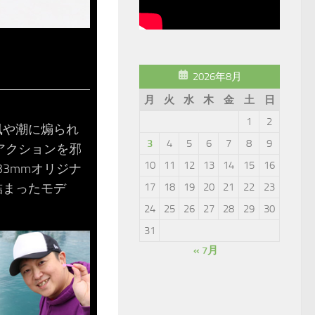
2026年8月
月
火
水
木
金
土
日
1
2
風や潮に煽られ
3
4
5
6
7
8
9
アクションを邪
10
11
12
13
14
15
16
3mmオリジナ
詰まったモデ
17
18
19
20
21
22
23
24
25
26
27
28
29
30
31
« 7月