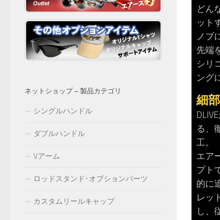
どん
ット
ノブ
先端
シリ
ング
ネットショップ – 製品カテゴリ
細
シングルハンドル
DLI
る、
ダブルハンドル
工。
エア
Vアーム
プト
ロッドスタンド･オプションパーツ
的に
レッ
カスタムリールキャップ
し、