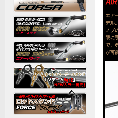
AI
エア
デル
ノブ
限に
で、
が可