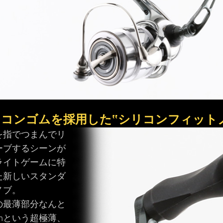
コンゴムを採用した‟シリコンフィット
を指でつまんでリ
ーブするシーンが
ライトゲームに特
た新しいスタンダ
ノブ。
の最薄部分なんと
mmという超極薄、