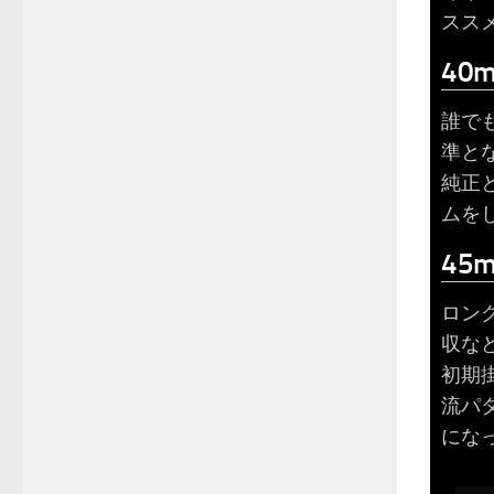
スス
40
誰で
準と
純正
ムを
45
ロン
収な
初期
流パ
にな