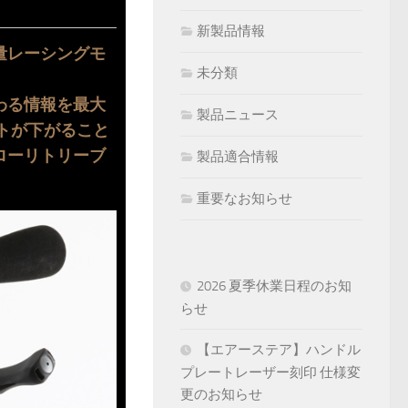
新製品情報
量レーシングモ
未分類
わる情報を最大
製品ニュース
トが下がること
ローリトリーブ
製品適合情報
重要なお知らせ
2026 夏季休業日程のお知
らせ
【エアーステア】ハンドル
プレートレーザー刻印 仕様変
更のお知らせ