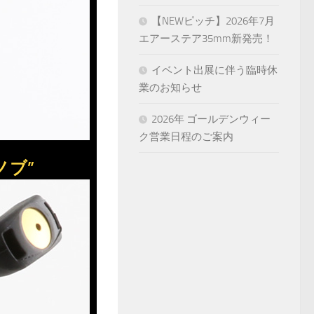
【NEWピッチ】2026年7月
エアーステア35mm新発売！
イベント出展に伴う臨時休
業のお知らせ
2026年 ゴールデンウィー
ク営業日程のご案内
ノブ”