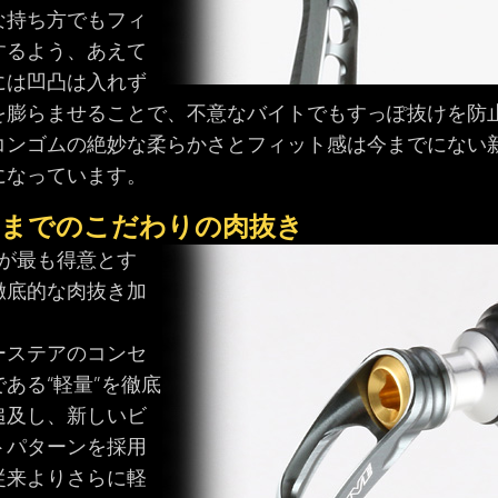
な持ち方でもフィ
するよう、あえて
には凹凸は入れず
を膨らませることで、不意なバイトでもすっぽ抜けを防
コンゴムの絶妙な柔らかさとフィット感は今までにない
になっています。
部までのこだわりの肉抜き
VEが最も得意とす
徹底的な肉抜き加
ーステアのコンセ
である“軽量”を徹底
追及し、新しいビ
トパターンを採用
従来よりさらに軽