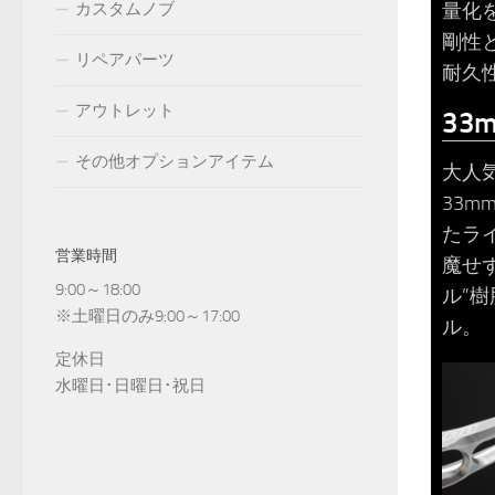
カスタムノブ
量化
剛性
リペアパーツ
耐久
アウトレット
3
その他オプションアイテム
大人気
33
たラ
営業時間
魔せ
9:00～18:00
ル”
※土曜日のみ9:00～17:00
ル。
定休日
水曜日･日曜日･祝日