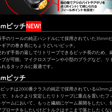
mmピッチ
NEW!
番手のリールの純正ハンドルにて採用されていた35mmピ
ーギアの巻き長にちょうどいいピッチ。
使わず手首の返しでリトリーブできるピッチ長のため、
ーブが可能。マイクロスプーンや小型のプラグなど、リ
られるタックルに最適です。
mmピッチ
mピッチは2000番クラスの純正で採用されている40mm
とで、トルクより安定したリトリーブに重点を置いたフ
トゲームにおいて、もっと繊細にゲーム展開をしたい、
アプローチをしたいけどトルクはそこまで落としたくな