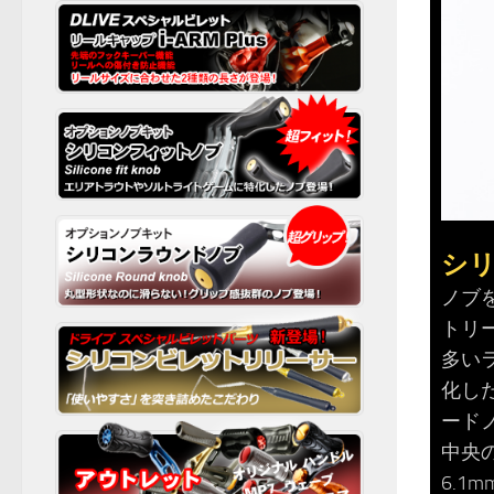
シリ
ノブ
トリ
多い
化し
ード
中央
6.1