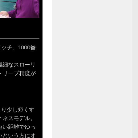
ッチ。1000番
繊細なスローリ
トリーブ精度が
より少し短くす
ィネスモデル。
短い距離でゆっ
いという方にオ