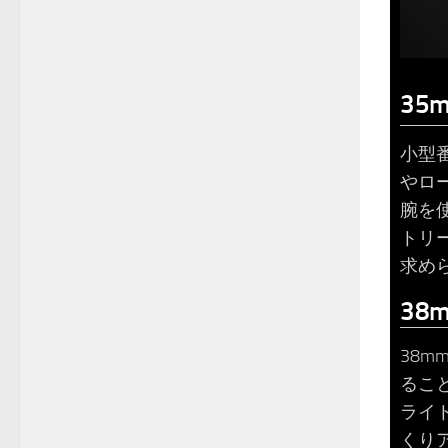
35
小型
やロ
腕を
トリ
求め
38
38m
るこ
ライ
くり