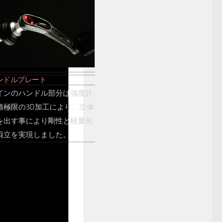
ンドルプレート
インのハンドル部分は強度計
値極限の3D加工により、立体
を出す事により剛性と軽量化
両立を実現しました。