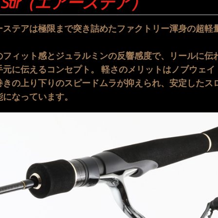
R Stir（エアーステア）
ーステアは極限まで突き詰めたファクトリー渾身の超軽
。
のフィット感とジュラルミンの反響感度で、リールに伝
手元に伝えるコンセプト。 軽さのメリットはノブウェイ
巻きの上り下りのスピードムラが抑えられ、安定したス
能になっています。