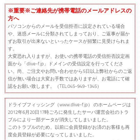
※重要※ご連絡先が携帯電話のメールアドレスの
方へ
パソコンからのメールを受信拒否に設定されている場合
や、迷惑メールに分類されてしまっており、ご返事が届か
ずお取引が出来ないといったケースが頻繁に見受けられま
す。
大変恐れ入りますが、お使いの携帯電話の受信拒否設定画
面から「dlive-f.jp」ドメインの受信設定を行ってくださ
い。尚、ご注文やお問い合わせから5日以上弊社からのご返
信が無い場合は大変お手数ではありますが、お電話にて確
認をお願い致します。（TEL:045-949-1345）
ドライブフィッシング（www.dlive-f.jp） のホームページは
2012年6月20日17時ごろに発生したサーバ運営会社のトラ
ブルにより一部データが消失してしまいました。
このトラブルのため、以前に会員登録がお済のお客様も再
度会員登録が必要になってしまいました。