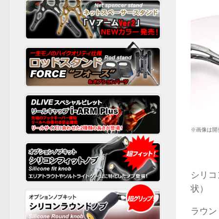
※画像は開
シリコ
状）
ラウン