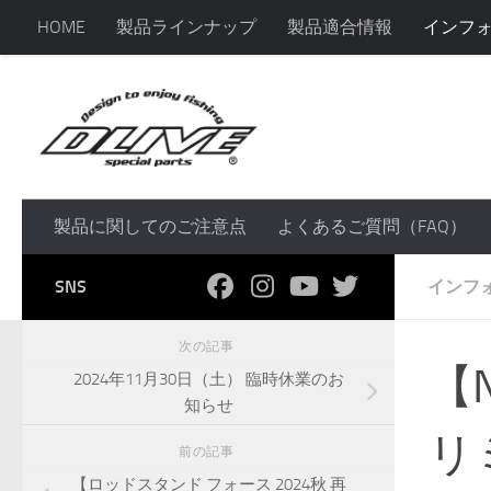
HOME
製品ラインナップ
製品適合情報
インフ
コンテンツへスキップ
製品に関してのご注意点
よくあるご質問（FAQ）
SNS
インフ
次の記事
【
2024年11月30日（土） 臨時休業のお
知らせ
リ
前の記事
【ロッドスタンド フォース 2024秋 再