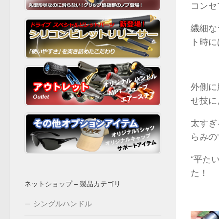
コンセ
繊細な
ト時に
外側に
せ技に
太すぎ
らみの
“平た
た！
ネットショップ – 製品カテゴリ
シングルハンドル